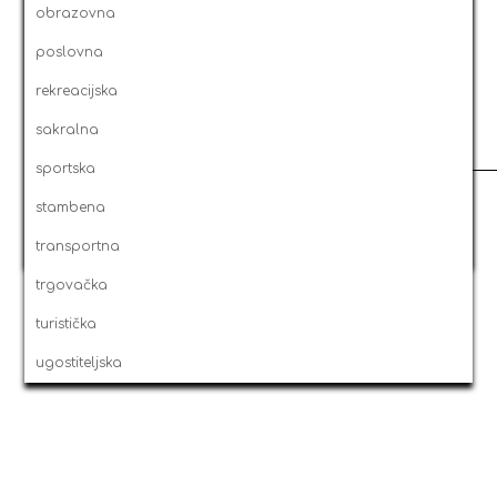
2009
obrazovna
2008
poslovna
2007
rekreacijska
2016
datum/vrijeme
program
2006
sakralna
rekreacijska
2005
sportska
selected
/
all
2004
stambena
grid
/
list
2003
transportna
0
trgovačka
turistička
ugostiteljska