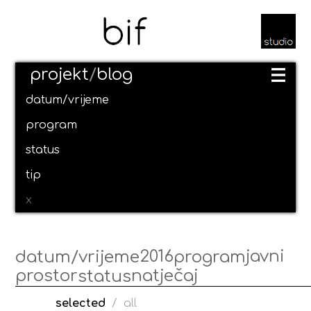
projekt
/
blog
datum/vrijeme
program
status
tip
x
2016
javni
datum/vrijeme
program
prostor
natječaj
status
selected
/
all