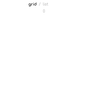
grid
/
list
0