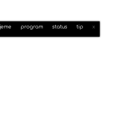
ijeme
program
status
tip
x