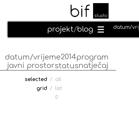
datum/vr
projekt
/
blog
2014
datum/vrijeme
program
javni prostor
natječaj
status
selected
/
all
grid
/
list
0