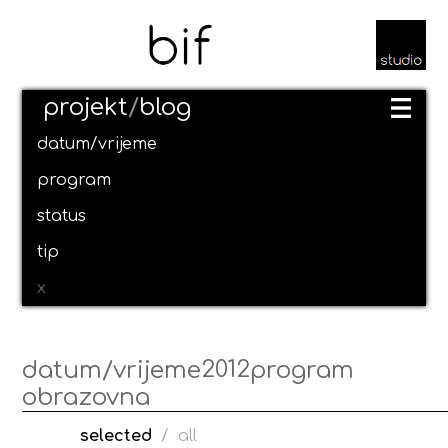
projekt
/
blog
datum/vrijeme
program
status
tip
x
2012
datum/vrijeme
program
obrazovna
selected
/
all