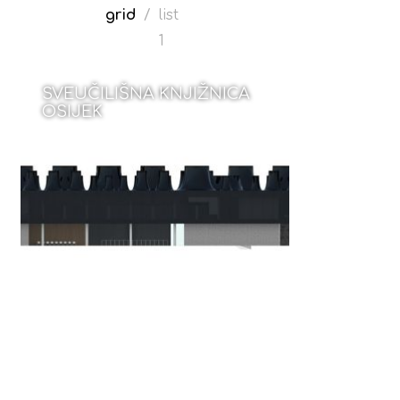
grid
/
list
1
SVEUČILIŠNA KNJIŽNICA
OSIJEK