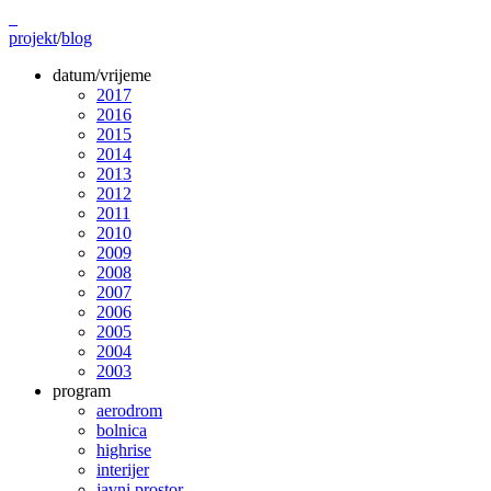
projekt
/
blog
datum/vrijeme
2017
2016
2015
2014
2013
2012
2011
2010
2009
2008
2007
2006
2005
2004
2003
program
aerodrom
bolnica
highrise
interijer
javni prostor