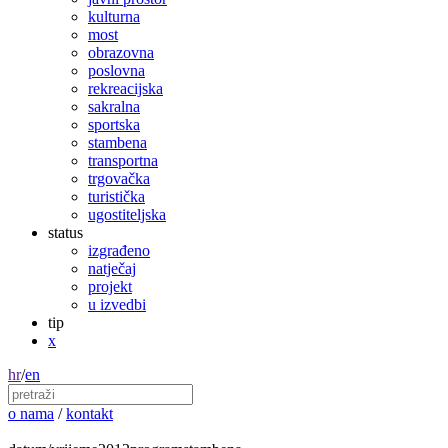
kulturna
most
obrazovna
poslovna
rekreacijska
sakralna
sportska
stambena
transportna
trgovačka
turistička
ugostiteljska
status
izgrađeno
natječaj
projekt
u izvedbi
tip
x
hr
/
en
o nama
/
kontakt