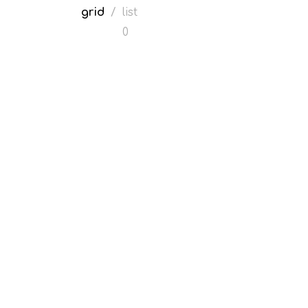
grid
/
list
0