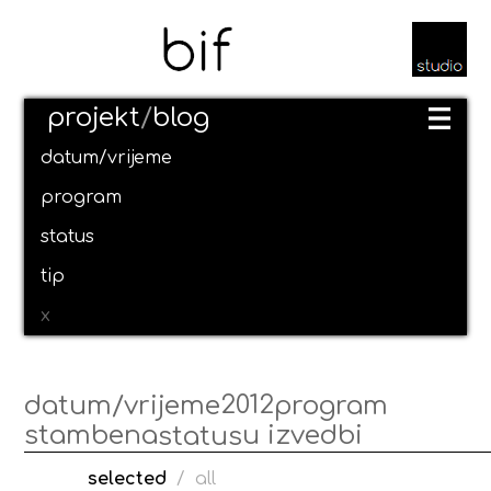
projekt
/
blog
datum/vrijeme
program
status
tip
x
2012
datum/vrijeme
program
stambena
u izvedbi
status
selected
/
all