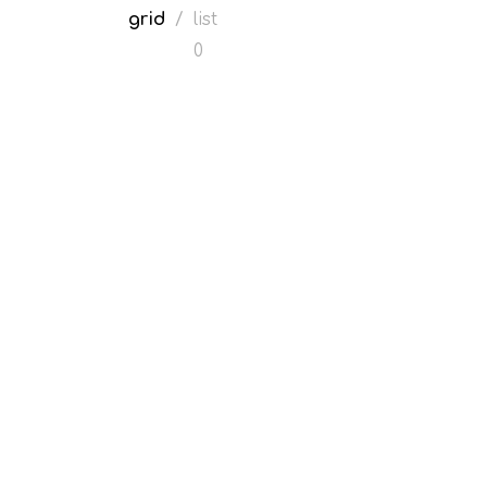
grid
/
list
0