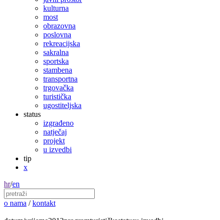
kulturna
most
obrazovna
poslovna
rekreacijska
sakralna
sportska
stambena
transportna
trgovačka
turistička
ugostiteljska
status
izgrađeno
natječaj
projekt
u izvedbi
tip
x
hr
/
en
o nama
/
kontakt