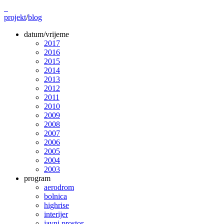
projekt
/
blog
datum/vrijeme
2017
2016
2015
2014
2013
2012
2011
2010
2009
2008
2007
2006
2005
2004
2003
program
aerodrom
bolnica
highrise
interijer
javni prostor