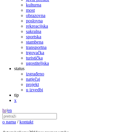
kulturna
most
obrazovna
poslovna
rekreacijska
sakralna
sportska
stambena
transportna
trgovačka
turistička
ugostiteljska
status
izgrađeno
natječaj
projekt
u izvedbi
tip
x
hr
/
en
o nama
/
kontakt