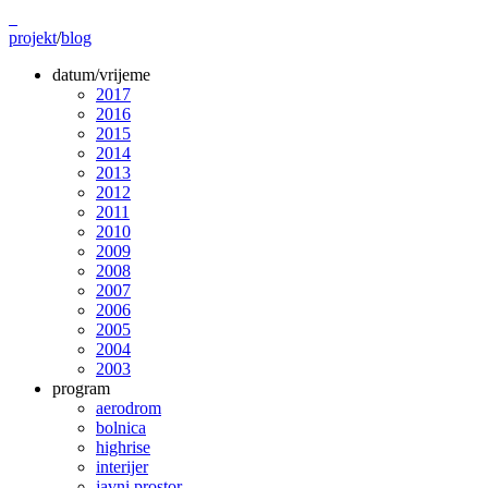
projekt
/
blog
datum/vrijeme
2017
2016
2015
2014
2013
2012
2011
2010
2009
2008
2007
2006
2005
2004
2003
program
aerodrom
bolnica
highrise
interijer
javni prostor