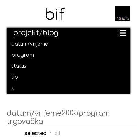
projekt
/
blog
datum/vrijeme
program
status
tip
x
2005
datum/vrijeme
program
trgovačka
selected
/
all