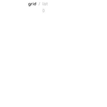
grid
/
list
0