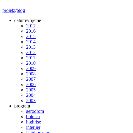
projekt
/
blog
datum/vrijeme
2017
2016
2015
2014
2013
2012
2011
2010
2009
2008
2007
2006
2005
2004
2003
program
aerodrom
bolnica
highrise
interijer
javni prostor