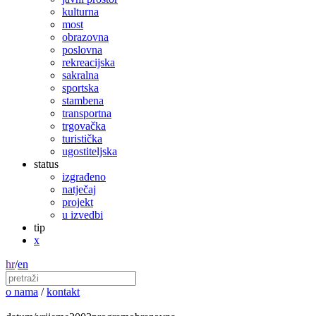
kulturna
most
obrazovna
poslovna
rekreacijska
sakralna
sportska
stambena
transportna
trgovačka
turistička
ugostiteljska
status
izgrađeno
natječaj
projekt
u izvedbi
tip
x
hr
/
en
o nama
/
kontakt