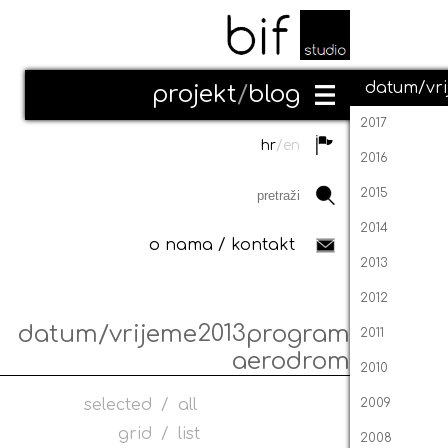
datum/vr
projekt
/
blog
2017
hr
/
en
2016
2015
2014
o nama
/
kontakt
2013
2012
2013
datum/vrijeme
program
2011
aerodrom
2010
selected
/
all
2009
grid
/
list
2008