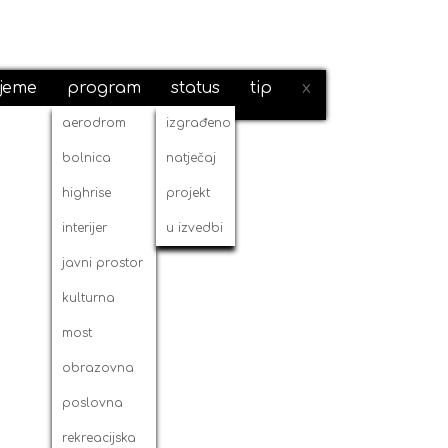
ijeme
program
status
tip
x
aerodrom
izgrađeno
bolnica
natječaj
highrise
projekt
interijer
u izvedbi
javni prostor
kulturna
most
obrazovna
poslovna
rekreacijska