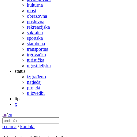
kulturna
most
obrazovna
poslovna
rekreacijska
sakralna
sportska
stambena
transportna
trgovačka
turistička
ugostiteljska
status
izgrađeno
natječaj
projekt
u izvedbi
tip
x
hr
/
en
o nama
/
kontakt