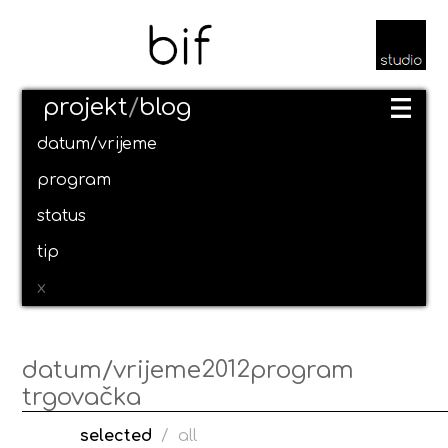
projekt
/
blog
datum/vrijeme
program
status
tip
x
2012
datum/vrijeme
program
trgovačka
selected
/
all