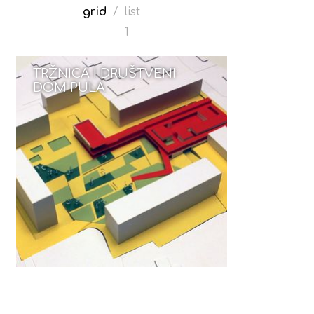
grid
/
list
1
TRŽNICA I DRUŠTVENI
DOM PULA