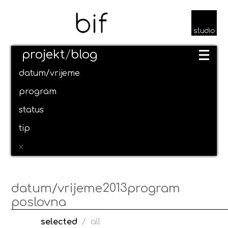
projekt
/
blog
datum/vrijeme
program
status
tip
x
2013
datum/vrijeme
program
poslovna
selected
/
all