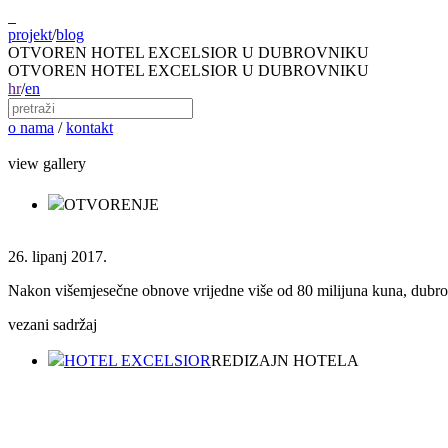
projekt
/
blog
OTVOREN HOTEL EXCELSIOR U DUBROVNIKU
OTVOREN HOTEL EXCELSIOR U DUBROVNIKU
hr
/
en
o nama
/
kontakt
view gallery
OTVORENJE
26. lipanj 2017.
Nakon višemjesečne obnove vrijedne više od 80 milijuna kuna, dubro
vezani sadržaj
HOTEL EXCELSIOR
REDIZAJN HOTELA